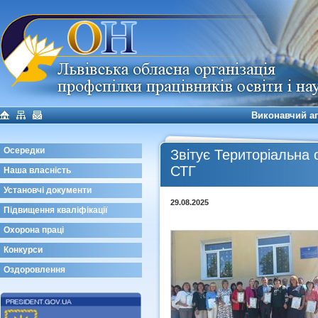
Виконавчий а
Осередки
Звітує Територіальна 
СТГ
Наша власність
Установчі документи
29.08.2025
Підвищення кваліфікації
Охорона праці
Конкурси
Оздоровлення