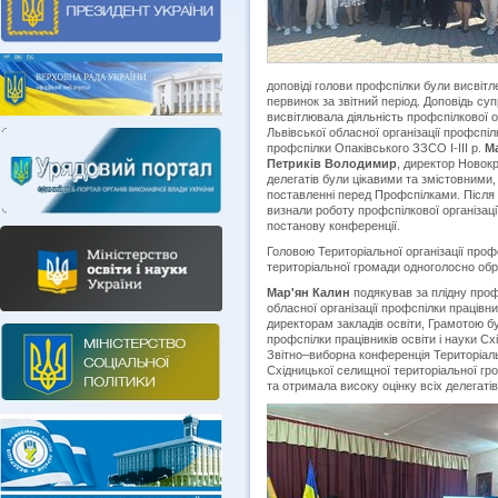
доповіді голови профспілки були висвітле
первинок за звітний період. Доповідь с
висвітлювала діяльність профспілкової ор
Львівської обласної організації профспіл
профспілки Опаківського ЗЗСО І-ІІІ р.
М
Петриків Володимир
, директор Новокр
делегатів були цікавими та змістовними
поставленні перед Профспілками. Після о
визнали роботу профспілкової організації
постанову конференції.
Головою Територіальної організації профс
територіальної громади одноголосно обр
Мар'ян Калин
подякував за плідну проф
обласної організації профспілки працівни
директорам закладів освіти, Грамотою бу
профспілки працівників освіти і науки С
Звітно–виборна конференція Територіально
Східницької селищної територіальної гр
та отримала високу оцінку всіх делегатів