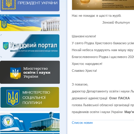
Нас не покидає в щасті та журбі.
Зеновій Филипчук
Шановні колеги!
У свято Різдва Христового бажаємо усім 
Нехай небеса подарують нам міцну віру 
Благословенного Різдва і щасливого 202
Христос народився!
Славімо Христа!
З повагою,
директор Департаменту освіти і науки Ль
державної адміністрації
Олег ПАСКА
голова Львівської обласної організації п
працівників освіти і науки України
Мар’
Список новин