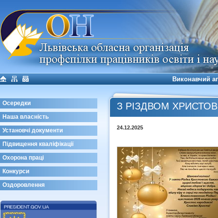
Виконавчий а
Осередки
З РІЗДВОМ ХРИСТОВ
Наша власність
24.12.2025
Установчі документи
Підвищення кваліфікації
Охорона праці
Конкурси
Оздоровлення