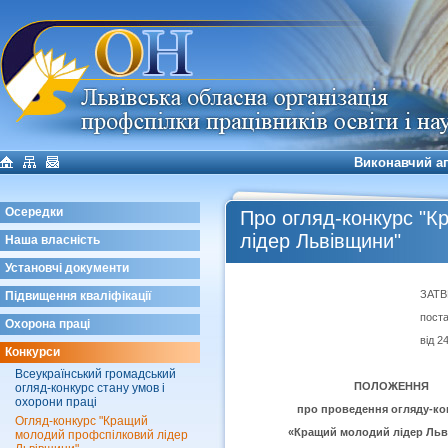
Виконавчий а
Осередки
Про огляд-конкурс "
лідер Львівщини"
Наша власність
Установчі документи
ЗАТВЕРДЖ
Підвищення кваліфікації
постановою В
Охорона праці
від 24.04.2012 р
Конкурси
Всеукраїнський громадський
ПОЛОЖЕННЯ
огляд-конкурс стану умов і
охорони праці
про проведення огляду-кон
Огляд-конкурс "Кращий
«Кращий молодий лідер Льві
молодий профспілковий лідер