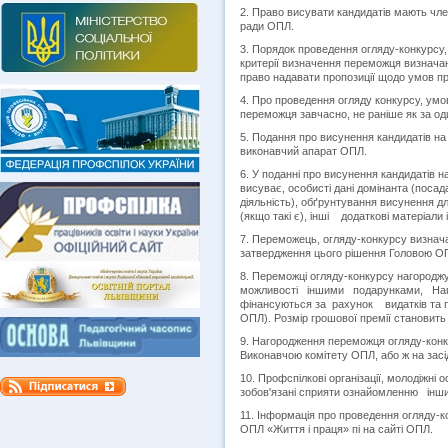
2. Право висувати кандидатів мають чле
ради ОПЛ.
3. Порядок проведення огляду-конкурсу,
критерії визначення переможця визнача
право надавати пропозиції щодо умов про
4. Про проведення огляду конкурсу, умов
переможця завчасно, не раніше як за оди
5. Подання про висунення кандидатів на
виконавчий апарат ОПЛ.
6. У поданні про висунення кандидатів на
висуває, особисті дані домінанта (посад
діяльність), обґрунтування висунення для
(якщо такі є), інші додаткові матеріали і
7. Переможець, огляду-конкурсу визнач
затвердження цього рішення Головою О
8. Переможці огляду-конкурсу нагород
можливості іншими подарунками, Наго
фінансуються за
рахунок видатків та п
ОПЛ). Розмір грошової премії становить 
9. Нагородження переможця огляду-конку
Виконавчою комітету ОПЛ, або ж
на зас
10. Профспілкові організації, молодіжні
зобов'язані сприяти ознайомленню інших
11. Інформація про проведення огляду-к
ОПЛ «Життя і праця» пі на сайті ОПЛ.