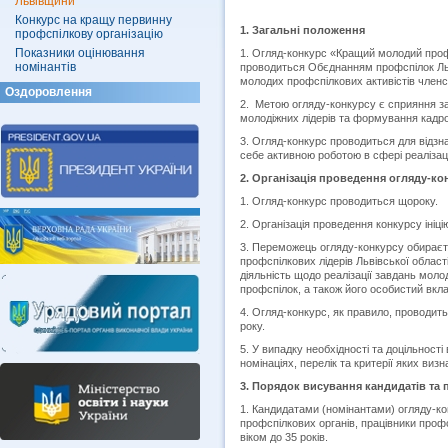
Львівщини"
Конкурс на кращу первинну
1.
Загальні положення
профспілкову організацію
Показники оцінювання
1. Огляд-конкурс «Кращий молодий профс
номінантів
проводиться Обєднанням профспілок Ль
молодих профспілкових активістів членс
Оздоровлення
2. Метою огляду-конкурсу є сприяння за
молодіжних лідерів та формування кадро
3. Огляд-конкурс проводиться для відзн
себе активною роботою в сфері реалізаці
2. Організація проведення огляду-ко
1. Огляд-конкурс проводиться щороку.
2. Організація проведення конкурсу іні
3. Переможець огляду-конкурсу обираєт
профспілкових лідерів Львівської област
діяльність щодо реалізації завдань моло
профспілок, а також його особистий вкла
4. Огляд-конкурс, як правило, проводить
року.
5. У випадку необхідності та доцільност
номінаціях, перелік та критерії яких в
3.
Порядок висування кандидатів та 
1. Кандидатами (номінантами) огляду-ко
профспілкових органів, працівники профс
віком до 35 років.