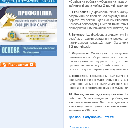
«Соціальна робота», «Соціальна педагог
зайнятості мала майже 2 тисячі таких п
6. Економіст.
Це фахівець, який аналізу
розрахунки та працює над підвищенням е
держав. Усі вакансії для економістів ви
Загалом роботодавці шукали таких фахівц
різнопрофільних вакансій економістів, з
7. Інженер.
Це фахівець з вищою технічн
розв’язує технічні завдання, створює та 
налічувалося понад 1,2 тисячі. Загалом 
6,2 тисячі разів.
8. Фармацевт.
Фармацевт – це медичний
виготовленням, зберіганням, контролем я
фармацевтичних підприємствах, аптечних
діяльністю вакансій у Службі зайнятості 
Безпосередньо фармацевтів шукали май
9. Психолог.
Це фахівець, який вивчає 
спеціаліст повинен мати вищу освіту за 
такої роботи цьогоріч налічувалося 7, в
психологів роботодавці шукали майже 95
10. Викладач закладу вищої освіти.
Та
роботою. Окрім викладацької роботи, та
навчальні матеріали. Часто посади викла
але й науковий ступінь чи вчене звання.
зайнятості 939 разів.
Державна служба зайнятості
Список новин