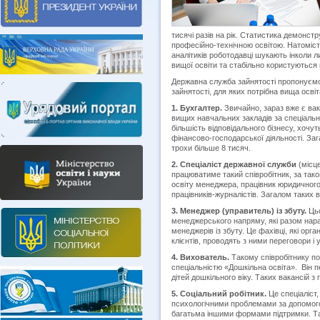
тисячі разів на рік. Статистика демонстр
професійно-технічною освітою. Натомість
аналітиків роботодавці шукають інколи ли
вищої освіти та стабільно користуються
Державна служба зайнятості пропонуємо
зайнятості, для яких потрібна вища освіт
1. Бухгалтер.
Звичайно, зараз вже є вак
вищих навчальних закладів за спеціальн
більшість відповідального бізнесу, хочут
фінансово-господарської діяльності. Заг
трохи більше 8 тисяч.
2. Спеціаліст державної служби
(місце
працюватиме такий співробітник, за тако
освіту менеджера, працівник юридичного 
працівників-журналістів. Загалом таких в
3. Менеджер (управитель) із збуту.
Цьо
менеджерського напряму, які разом нар
менеджерів із збуту. Це фахівці, які ор
клієнтів, проводять з ними переговори і 
4. Вихователь.
Такому співробітнику пот
спеціальністю «Дошкільна освіта». Він 
дітей дошкільного віку. Таких вакансій з
5. Соціальний робітник.
Це спеціаліст
психологічними проблемами за допомогою 
багатьма іншими формами підтримки. Так