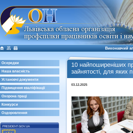
Виконавчий а
Осередки
10 найпоширеніших пр
зайнятості, для яких 
Наша власність
Установчі документи
03.12.2025
Підвищення кваліфікації
Охорона праці
Конкурси
Оздоровлення